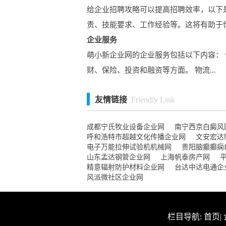
给企业招聘攻略可以提高招聘效率，以下
责、技能要求、工作经验等。这将有助于你.
企业服务
萌小新企业网的企业服务包括以下内容： 
财、保险、投资和融资等方面。 物流...
友情链接
Friendly Link
成都宁氏牧业设备企业网
南宁西京白癜风
呼和浩特市超越文化传播企业网
文安宏达
电子万能拉伸试验机机械网
贵阳脑癫癫痫
山东孟达钢管企业网
上海帆泰房产网
精意辐射防护材料企业网
台达中达电通企
风派微社区企业网
栏目导航:
首页
|