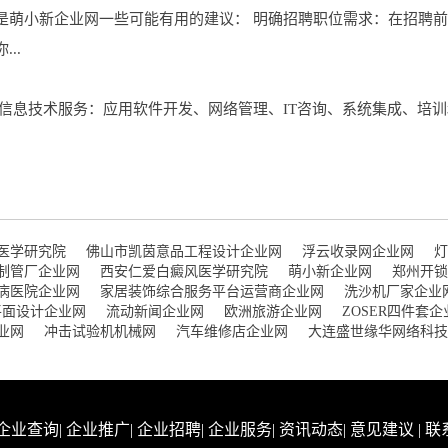
是萌小新企业网一些可能有用的建议： 明确招聘职位需求：在招聘
..
信息技术服务：应用软件开发、网络管理、IT咨询、系统集成、培训
医学研究院
佛山市凯茵意品工程设计企业网
浮云收录网企业网
灯
制管厂企业网
西安仁爱白癜风医学研究院
萌小新企业网
郑州开锁
病医院企业网
家居装饰综合服务平台运营商企业网
洗沙机厂家企业
平面设计企业网
流动新闻企业网
欧洲旅游企业网
ZOSER四件套企
业网
冲击试验机机械网
汽车维修店企业网
大连盛世缘华网络科技
企业查询
|
企业推广
|
企业招聘
|
企业服务
|
资讯动态
|
意见建议
|
联