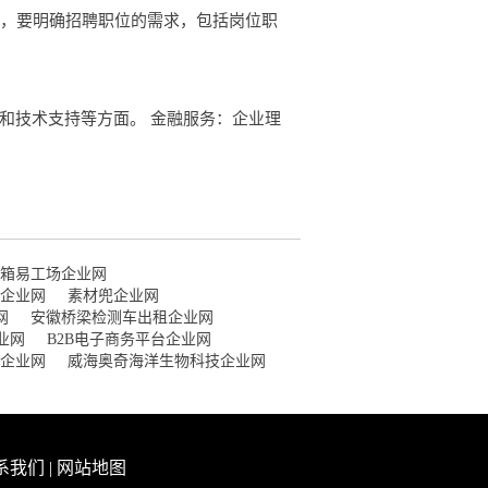
前，要明确招聘职位的需求，包括岗位职
和技术支持等方面。 金融服务：企业理
箱易工场企业网
企业网
素材兜企业网
网
安徽桥梁检测车出租企业网
业网
B2B电子商务平台企业网
企业网
威海奥奇海洋生物科技企业网
系我们
|
网站地图